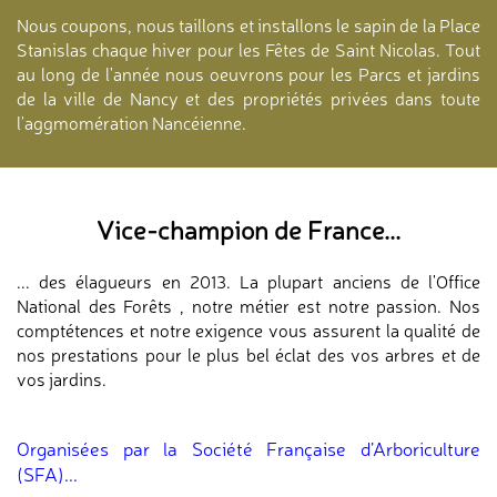
Nous coupons, nous taillons et installons le sapin de la Place
Stanislas chaque hiver pour les Fêtes de Saint Nicolas. Tout
au long de l'année nous oeuvrons pour les Parcs et jardins
de la ville de Nancy et des propriétés privées dans toute
l'aggmomération Nancéienne.
Vice-champion de France...
... des élagueurs en 2013. La plupart anciens de l'Office
National des Forêts , notre métier est notre passion. Nos
comptétences et notre exigence vous assurent la qualité de
nos prestations pour le plus bel éclat des vos arbres et de
vos jardins.
Organisées par la Société Française d’Arboriculture
(SFA)...