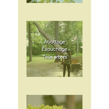
Abattage
Èsouchage
Tous arbres