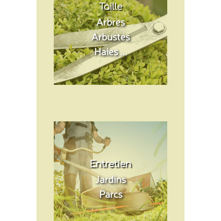
Taille
Arbres
Arbustes
Haies ...
Entretien
Jardins
Parcs