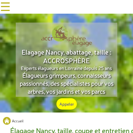
☰
Elagage Nancy
, abattage, taille :
ACCROSPHÈRE
Experts élagueurs en Lorraine depuis 25 ans
Élagueurs grimpeurs, connaisseurs
passionnés, des spécialistes pour vos
arbres, vos jardins et vos parcs
Appeler
Accueil
lagage Nancy
, taille, coupe et entretien des